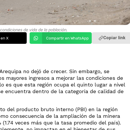
condiciones de vida de la población.
Copiar link
 en X
Compartir en WhatsApp
Arequipa no dejó de crecer. Sin embargo, se
los mayores ingresos a mejorar las condiciones de
o es que esta región ocupa el quinto lugar a nivel
se encuentra dentro de la categoría de calidad de
o del producto bruto interno (PBI) en la región
omo consecuencia de la ampliación de la minera
% (1.74 veces más que la tasa promedio del país).
blemente, no impactan en el bienestar de sus