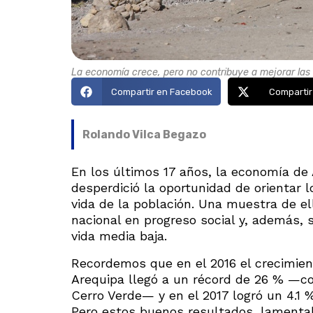
La economía crece, pero no contribuye a mejorar las 
Compartir en Facebook
Compartir
Rolando Vilca Begazo
En los últimos 17 años, la economía de 
desperdició la oportunidad de orientar 
vida de la población. Una muestra de ell
nacional en progreso social y, además, 
vida media baja.
Recordemos que en el 2016 el crecimient
Arequipa llegó a un récord de 26 % —c
Cerro Verde— y en el 2017 logró un 4.1 
Pero estos buenos resultados, lamenta