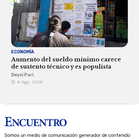
ECONOMÍA
ACT
Aumento del sueldo mínimo carece
¿Sa
de sustento técnico y es populista
sie
his
Deysi Pari
6 Ago, 2026
Rosa
6 
Somos un medio de comunicación generador de contenido