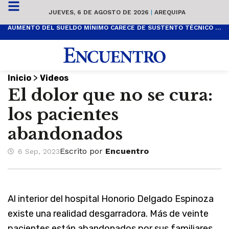
JUEVES, 6 DE AGOSTO DE 2026
|
AREQUIPA
AUMENTO DEL SUELDO MÍNIMO CARECE DE SUSTENTO TÉCNICO Y ES POPULISTA
>
Inicio
Videos
El dolor que no se cura:
los pacientes
abandonados
Escrito por
Encuentro
6 Sep, 2023
Al interior del hospital Honorio Delgado Espinoza
existe una realidad desgarradora. Más de veinte
pacientes están abandonados por sus familiares,