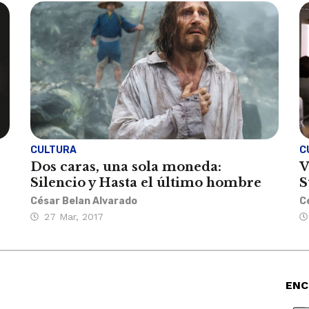
CULTURA
C
Dos caras, una sola moneda:
V
Silencio y Hasta el último hombre
S
César Belan Alvarado
C
27 Mar, 2017
ENC