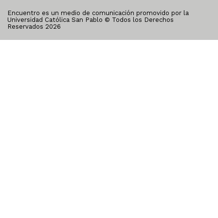
Encuentro es un medio de comunicación promovido por la
Universidad Católica San Pablo © Todos los Derechos
Reservados
2026