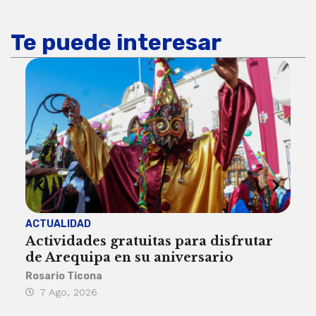
Te puede interesar
ACTUALIDAD
INST
Actividades gratuitas para disfrutar
Per
de Arequipa en su aniversario
no 
Rosario Ticona
Reda
7 Ago, 2026
7 