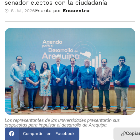
senador electos con la ciudadanía
Escrito por
Encuentro
8 Jul, 2026
Los representantes de las universidades presentarán sus
propuestas para impulsar el desarrollo de Arequipa.
Copiar
Compartir en Facebook