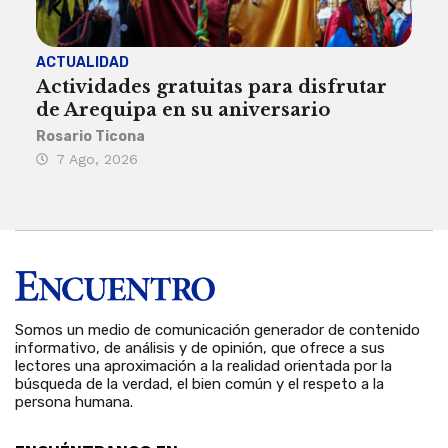
ACTUALIDAD
INST
Actividades gratuitas para disfrutar
Per
de Arequipa en su aniversario
no 
Rosario Ticona
Reda
7 Ago, 2026
7 
Somos un medio de comunicación generador de contenido
informativo, de análisis y de opinión, que ofrece a sus
lectores una aproximación a la realidad orientada por la
búsqueda de la verdad, el bien común y el respeto a la
persona humana.