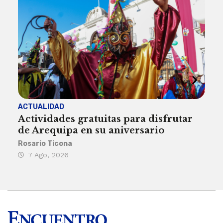
ACTUALIDAD
INST
Actividades gratuitas para disfrutar
Per
de Arequipa en su aniversario
no 
Rosario Ticona
Reda
7 Ago, 2026
7 