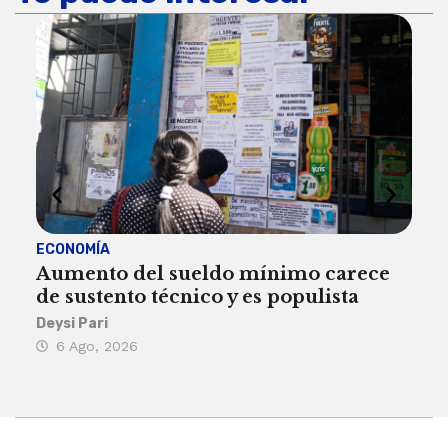
ECONOMÍA
ACT
Aumento del sueldo mínimo carece
¿Sa
de sustento técnico y es populista
sie
his
Deysi Pari
6 Ago, 2026
Rosa
6 