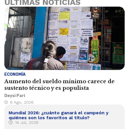
ÚLTIMAS NOTICIAS
ECONOMÍA
Aumento del sueldo mínimo carece de
sustento técnico y es populista
Deysi Pari
6 Ago, 2026
Mundial 2026: ¿cuánto ganará el campeón y
quiénes son los favoritos al título?
14 Jul, 2026