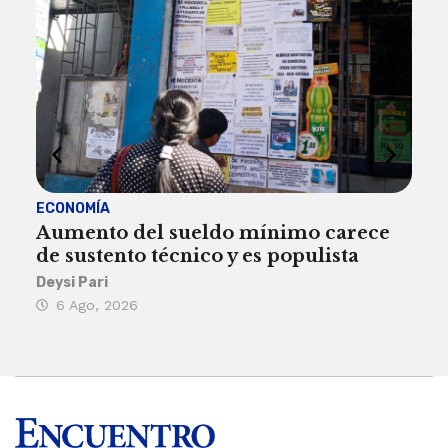
ECONOMÍA
ACT
Aumento del sueldo mínimo carece
¿Sa
de sustento técnico y es populista
sie
his
Deysi Pari
6 Ago, 2026
Rosa
6 