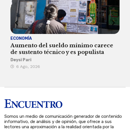
ECONOMÍA
ACT
Aumento del sueldo mínimo carece
¿Sa
de sustento técnico y es populista
sie
his
Deysi Pari
6 Ago, 2026
Rosa
6 
Somos un medio de comunicación generador de contenido
informativo, de análisis y de opinión, que ofrece a sus
lectores una aproximación a la realidad orientada por la