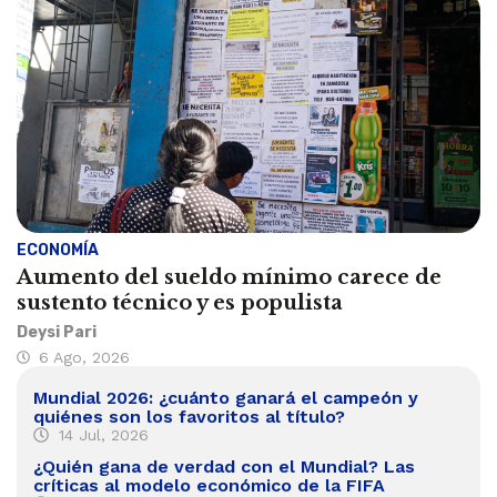
ECONOMÍA
Aumento del sueldo mínimo carece de
sustento técnico y es populista
Deysi Pari
6 Ago, 2026
Mundial 2026: ¿cuánto ganará el campeón y
quiénes son los favoritos al título?
14 Jul, 2026
¿Quién gana de verdad con el Mundial? Las
críticas al modelo económico de la FIFA