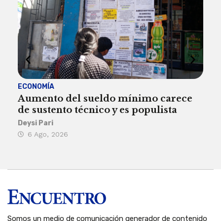
ECONOMÍA
ACT
Aumento del sueldo mínimo carece
¿Sa
de sustento técnico y es populista
sie
his
Deysi Pari
6 Ago, 2026
Rosa
6 
Somos un medio de comunicación generador de contenido