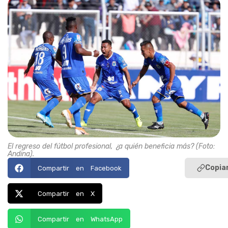
El regreso del fútbol profesional, ¿a quién beneficia más?
(Foto:
Andina).
Copiar
Compartir en Facebook
Compartir en X
Compartir en WhatsApp