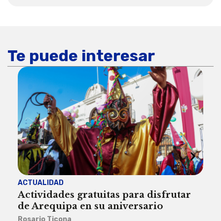
Te puede interesar
ACTUALIDAD
INST
Actividades gratuitas para disfrutar
Per
de Arequipa en su aniversario
no 
Rosario Ticona
Reda