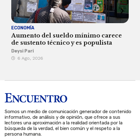
ECONOMÍA
ACT
Aumento del sueldo mínimo carece
¿Sa
de sustento técnico y es populista
sie
his
Deysi Pari
6 Ago, 2026
Rosa
6 
Somos un medio de comunicación generador de contenido
informativo, de análisis y de opinión, que ofrece a sus
lectores una aproximación a la realidad orientada por la
búsqueda de la verdad, el bien común y el respeto a la
persona humana.