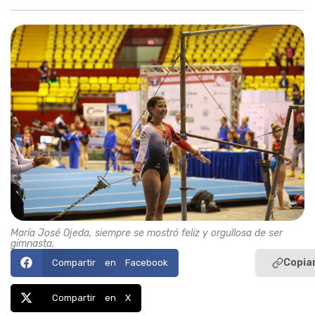
María José Ojeda, siempre se mostró feliz y orgullosa de ser
gimnasta.
Copiar
Compartir en Facebook
Compartir en X