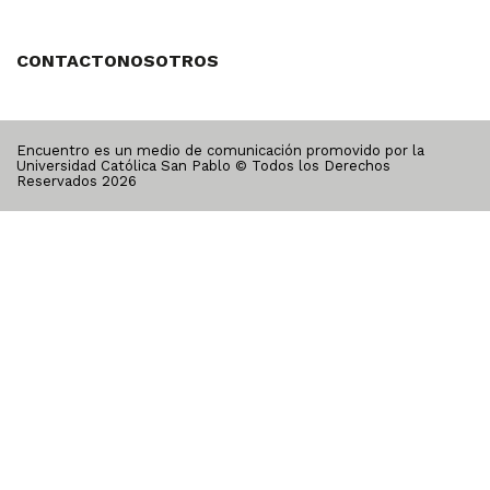
CONTACTO
NOSOTROS
Encuentro es un medio de comunicación promovido por la
Universidad Católica San Pablo © Todos los Derechos
Reservados
2026