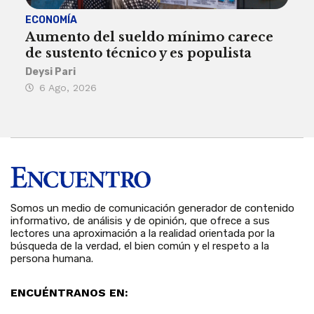
ECONOMÍA
ACT
Aumento del sueldo mínimo carece
¿Sa
de sustento técnico y es populista
sie
his
Deysi Pari
6 Ago, 2026
Rosa
6 
Somos un medio de comunicación generador de contenido
informativo, de análisis y de opinión, que ofrece a sus
lectores una aproximación a la realidad orientada por la
búsqueda de la verdad, el bien común y el respeto a la
persona humana.
ENCUÉNTRANOS EN: