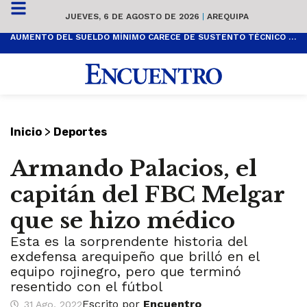
JUEVES, 6 DE AGOSTO DE 2026
|
AREQUIPA
AUMENTO DEL SUELDO MÍNIMO CARECE DE SUSTENTO TÉCNICO Y ES POPULISTA
>
Inicio
Deportes
Armando Palacios, el
capitán del FBC Melgar
que se hizo médico
Esta es la sorprendente historia del
exdefensa arequipeño que brilló en el
equipo rojinegro, pero que terminó
resentido con el fútbol
Escrito por
Encuentro
31 Ago, 2022