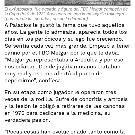
El exfutbolista, fue capitán y figura del FBC Melgar campeón de
la Copa Perú de 1971. Aquí aparece con la casaquilla rojinegra
(primero de los parados, desde la derecha).
A Palacios le gustó la fama que tuvo aquellos
años. La gente lo admiraba, aparecía todos los
días en los periódicos y su ego fue creciendo.
Se sentía cada vez más grande. Empezó a tener
cariño por el FBC Melgar por lo que le daba.
“Melgar ya representaba a Arequipa y por eso
nos odiaban. Donde jugábamos nos trataban
muy mal y eso me afectó al punto de
deprimirme”, confiesa.
En su etapa como jugador le operaron tres
veces de la rodilla. Sufre de condritis y artrosis
y la lesión le obligó a retirarse de las canchas
en 1976 para dedicarse a la medicina, su
verdadera pasión.
“Pocas cosas han evolucionado tanto como la