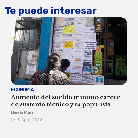
Te puede interesar
ECONOMÍA
ACT
Aumento del sueldo mínimo carece
¿Sa
de sustento técnico y es populista
sie
his
Deysi Pari
6 Ago, 2026
Rosa
6 