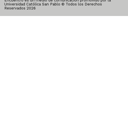
Encuentro es un medio de comunicación promovido por la
Universidad Católica San Pablo © Todos los Derechos
Reservados
2026