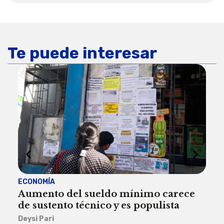
Te puede interesar
ECONOMÍA
ACT
Aumento del sueldo mínimo carece
¿Sa
de sustento técnico y es populista
sie
his
Deysi Pari