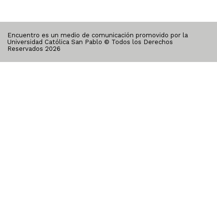
Encuentro es un medio de comunicación promovido por la
Universidad Católica San Pablo © Todos los Derechos
Reservados
2026