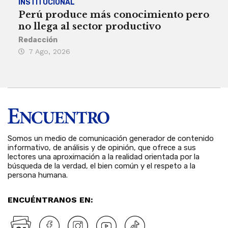
INSTITUCIONAL
ECO
Perú produce más conocimiento pero
Aum
no llega al sector productivo
de 
Redacción
Deys
7 Ago, 2026
6 
Somos un medio de comunicación generador de contenido
informativo, de análisis y de opinión, que ofrece a sus
lectores una aproximación a la realidad orientada por la
búsqueda de la verdad, el bien común y el respeto a la
persona humana.
ENCUÉNTRANOS EN: