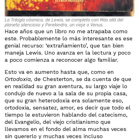
La Trilogía cósmica, de Lewis, se completa con Más allá del
planeta silencioso y Perelandra, un viaje a Venus.
Hace años que un libro no me atrapaba como
este. Probablemente lo más interesante es ese
genial recurso: ‘extrañamiento’, que tan bien
maneja Lewis. Uno avanza en la lectura y poco
a poco comienza a reconocer algo familiar.
Esto va en aumento hasta que, como en
Ortodoxia,
de Chesterton, se da cuenta de que
en realidad su gran aventura, su largo viaje lo
condujo de nuevo a la sala de su propia casa,
que su gran heterodoxia era solamente eso,
ortodoxia, sensatez, amor, es decir que todo el
tiempo le estuvieron hablando del catecismo,
del Evangelio, del viejo cristianismo que
llevamos en el fondo del alma muchas veces
sin quererlo y muchas veces incluso