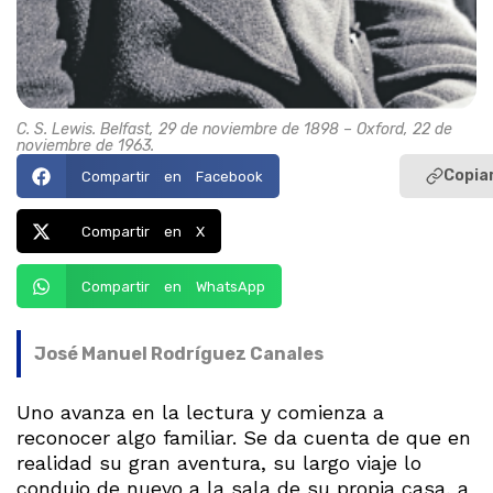
C. S. Lewis. Belfast, 29 de noviembre de 1898 – Oxford, 22 de
noviembre de 1963.
Copiar
Compartir en Facebook
Compartir en X
Compartir en WhatsApp
José Manuel Rodríguez Canales
Uno avanza en la lectura y comienza a
reconocer algo familiar. Se da cuenta de que en
realidad su gran aventura, su largo viaje lo
condujo de nuevo a la sala de su propia casa, a