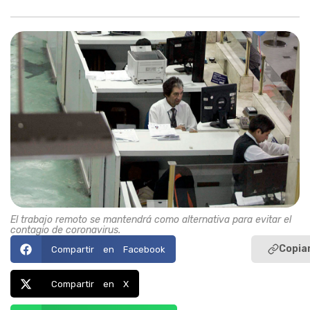
El trabajo remoto se mantendrá como alternativa para evitar el
contagio de coronavirus.
Copiar
Compartir en Facebook
Compartir en X