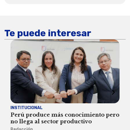
Te puede interesar
INSTITUCIONAL
ECO
Perú produce más conocimiento pero
Aum
no llega al sector productivo
de 
Redacción
Deys