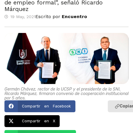
de empleo formal”, señaló Ricardo
Márquez
Escrito por
Encuentro
19 May, 2021
Germán Chávez, rector de la UCSP y el presidente de la SNI,
Ricardo Márquez, firmaron convenio de cooperación institucional
por 5 años.
Copiar
Compartir en Facebook
Compartir en X