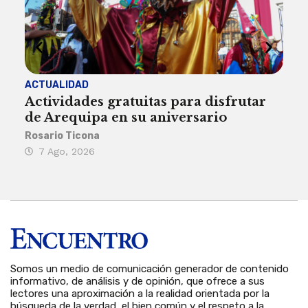
ACTUALIDAD
INST
Actividades gratuitas para disfrutar
Per
de Arequipa en su aniversario
no 
Rosario Ticona
Reda
7 Ago, 2026
7 
Somos un medio de comunicación generador de contenido
informativo, de análisis y de opinión, que ofrece a sus
lectores una aproximación a la realidad orientada por la
búsqueda de la verdad, el bien común y el respeto a la