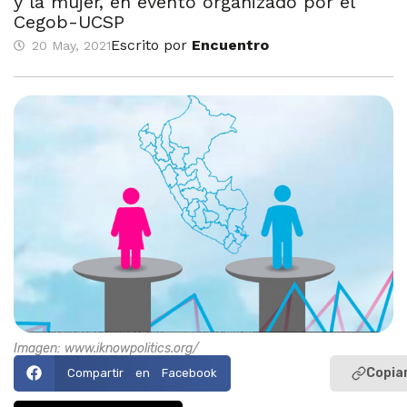
y la mujer, en evento organizado por el
Cegob-UCSP
Escrito por
Encuentro
20 May, 2021
Imagen: www.iknowpolitics.org/
Copiar
Compartir en Facebook