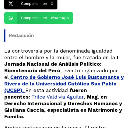
Compartir en X
Compartir en WhatsApp
Redacción
La controversia por la denominada igualdad
entre el hombre y la mujer, fue tratada en la
I
Jornada Nacional de Análisis Político:
Bicentenario del Perú
, evento organizado por
el
Centro de Gobierno José Luis Bustamante y
Rivero de la Universidad Católica San Pablo
(UCSP).
En esta actividad
fueron
ponentes:
Trilce Valdivia Aguilar
, Mag. en
Derecho Internacional y Derechos Humanos y
Giuliana Caccia, especialista en Matrimonio y
Familia.
Ambas participaron en la mesa, El rostro