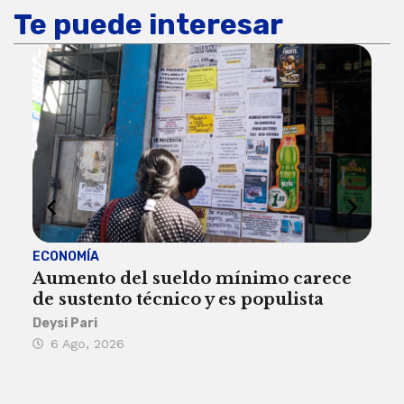
Te puede interesar
ECONOMÍA
ACT
Aumento del sueldo mínimo carece
¿Sa
de sustento técnico y es populista
sie
his
Deysi Pari
6 Ago, 2026
Rosa
6 