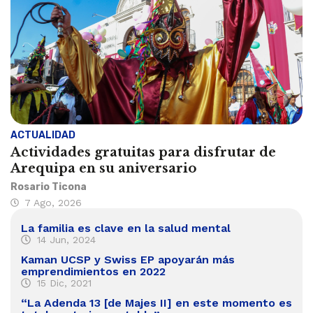
ACTUALIDAD
Actividades gratuitas para disfrutar de
Arequipa en su aniversario
Rosario Ticona
7 Ago, 2026
La familia es clave en la salud mental
14 Jun, 2024
Kaman UCSP y Swiss EP apoyarán más
emprendimientos en 2022
15 Dic, 2021
“La Adenda 13 [de Majes II] en este momento es