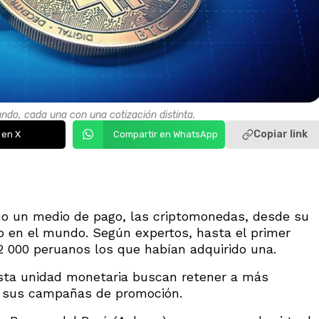
do, cada una con una cotización distinta.
Copiar link
 en X
Compartir en WhatsApp
o un medio de pago, las criptomonedas, desde su
o en el mundo. Según expertos, hasta el primer
2 000 peruanos los que habían adquirido una.
sta unidad monetaria buscan retener a más
on sus campañas de promoción.