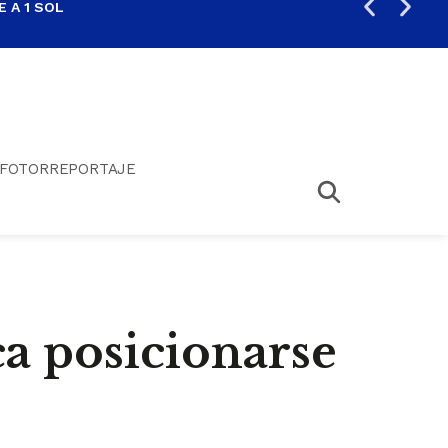
 A 1 SOL
FIL
FOTORREPORTAJE
a posicionarse