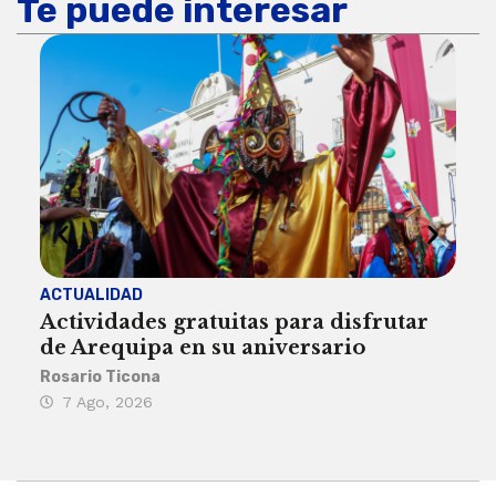
Te puede interesar
ACTUALIDAD
INST
Actividades gratuitas para disfrutar
Per
de Arequipa en su aniversario
no 
Rosario Ticona
Reda
7 Ago, 2026
7 