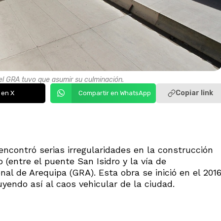
l GRA tuvo que asumir su culminación.
Copiar link
 en X
Compartir en WhatsApp
encontró serias irregularidades en la construcción
 (entre el puente San Isidro y la vía de
nal de Arequipa (GRA). Esta obra se inició en el 201
yendo así al caos vehicular de la ciudad.