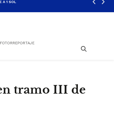
 A 1 SOL
FIL
FOTORREPORTAJE
en tramo III de