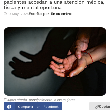
pacientes accedan a una atención médica,
física y mental oportuna
Escrito por
Encuentro
9 May, 2025
El lupus afecta, principalmente, a las mujeres.
Copiar
Compartir en Facebook