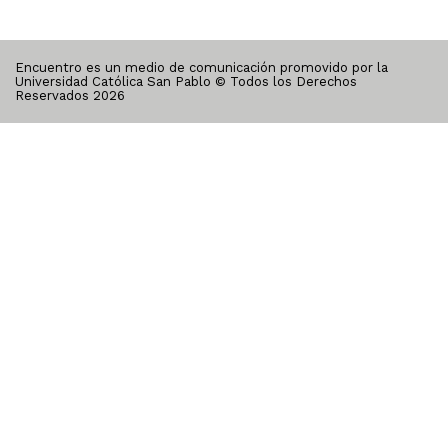
Encuentro es un medio de comunicación promovido por la
Universidad Católica San Pablo © Todos los Derechos
Reservados
2026