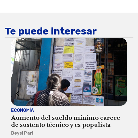
Te puede interesar
ECONOMÍA
ACT
Aumento del sueldo mínimo carece
¿Sa
de sustento técnico y es populista
sie
his
Deysi Pari