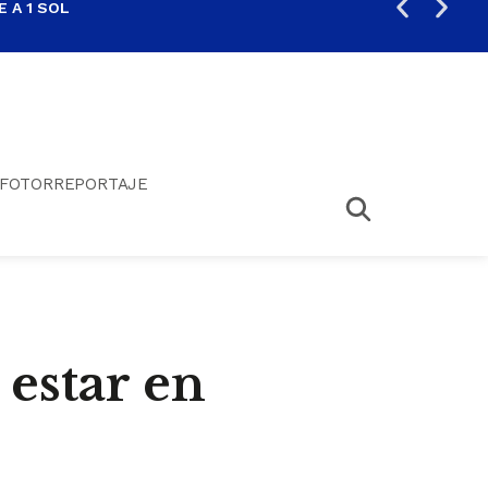
 A 1 SOL
FIL
FOTORREPORTAJE
 estar en