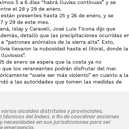
óximos 5 a 6 días “habrá lluvias continuas” y se
ntre el 28 y 29 de enero.
 están presentes hasta 25 y 26 de enero, y se
27 y 29 de este mes.
á, Islay y Caravelí, José Luis Ticona dijo que
Además, detalló que las precipitaciones ocurridas e
a “patrones anómalos de la sierra alta”. Esto,
via llevaron la nubosidad hasta el litoral, donde la
lluviosos”.
25 de enero se espera que la costa ya no
 que los veraneantes podrán disfrutar del mar.
tóricamente “suele ser más violento” en cuanto a la
endó a las autoridades que tomen las medidas de
 varios alcaldes distritales y provinciales,
técnicos del Indeci, a fin de coordinar acciones
y necesidades en sus jurisdicciones para ser
de emergencia.