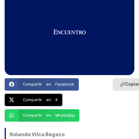
Copiar
Compartir en Facebook
Compartir en X
Compartir en WhatsApp
Rolando Vilca Begazo