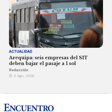
ACTUALIDAD
INST
Arequipa: seis empresas del SIT
FIL
deben bajar el pasaje a 1 sol
a A
Redacción
Reda
5 Ago, 2026
5 