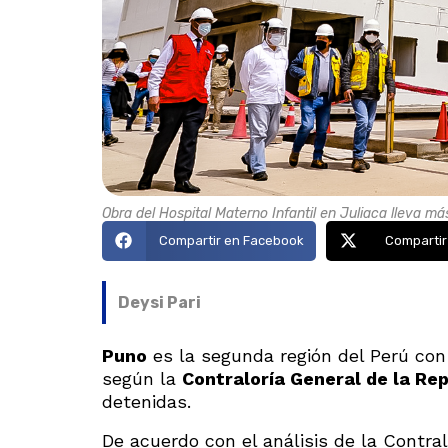
Obra del Hospital Materno Infantil en Juliaca lleva m
Compartir en Facebook
Compartir
Deysi Pari
Puno
es la segunda región del Perú con
según la
Contraloría General de la Re
detenidas.
De acuerdo con el análisis de la Contra