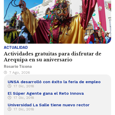
ACTUALIDAD
Actividades gratuitas para disfrutar de
Arequipa en su aniversario
Rosario Ticona
7 Ago, 2026
UNSA desarrolló con éxito la feria de empleo
17 Dic, 2018
El Súper Agente gana el Reto Innova
17 Dic, 2018
Universidad La Salle tiene nuevo rector
17 Dic, 2018