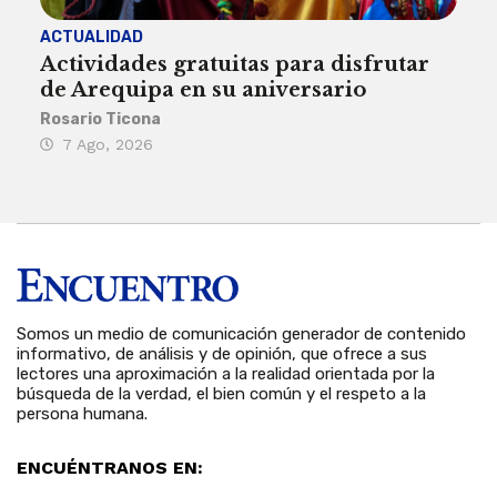
ACTUALIDAD
INST
Actividades gratuitas para disfrutar
Per
de Arequipa en su aniversario
no 
Rosario Ticona
Reda
7 Ago, 2026
7 
Somos un medio de comunicación generador de contenido
informativo, de análisis y de opinión, que ofrece a sus
lectores una aproximación a la realidad orientada por la
búsqueda de la verdad, el bien común y el respeto a la
persona humana.
ENCUÉNTRANOS EN: