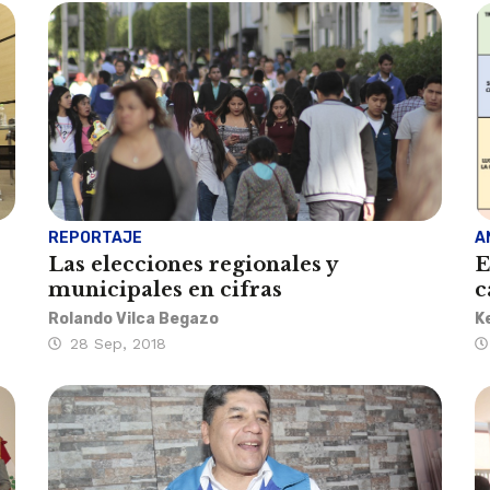
REPORTAJE
A
Las elecciones regionales y
E
municipales en cifras
c
Rolando Vilca Begazo
K
28 Sep, 2018