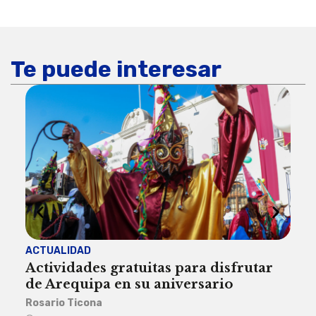
Te puede interesar
ACTUALIDAD
INST
Actividades gratuitas para disfrutar
Per
de Arequipa en su aniversario
no 
Rosario Ticona
Reda