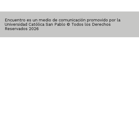
Encuentro es un medio de comunicación promovido por la
Universidad Católica San Pablo © Todos los Derechos
Reservados
2026