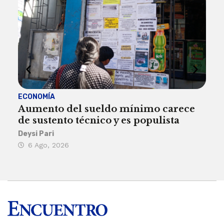
ECONOMÍA
ACT
Aumento del sueldo mínimo carece
¿Sa
de sustento técnico y es populista
sie
his
Deysi Pari
6 Ago, 2026
Rosa
6 