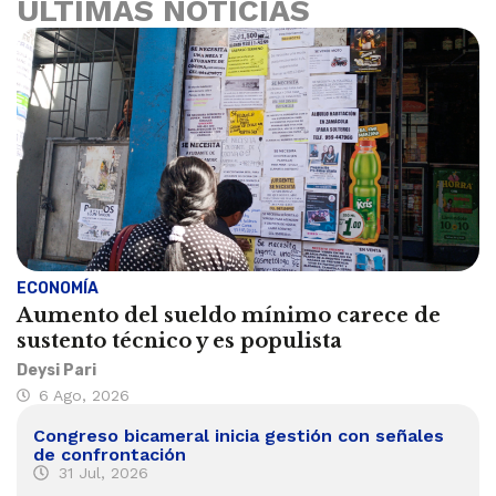
ÚLTIMAS NOTICIAS
ECONOMÍA
Aumento del sueldo mínimo carece de
sustento técnico y es populista
Deysi Pari
6 Ago, 2026
Congreso bicameral inicia gestión con señales
de confrontación
31 Jul, 2026