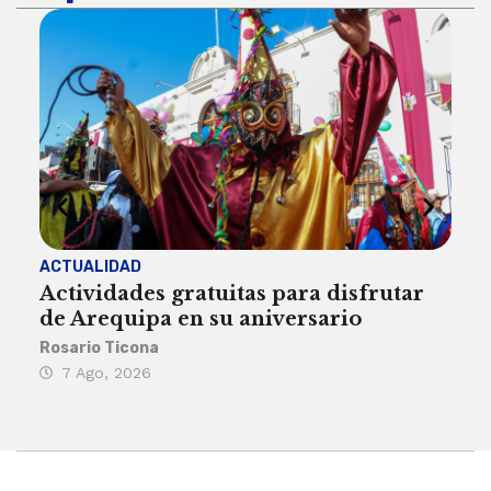
ACTUALIDAD
INST
Actividades gratuitas para disfrutar
Per
de Arequipa en su aniversario
no 
Rosario Ticona
Reda
7 Ago, 2026
7 