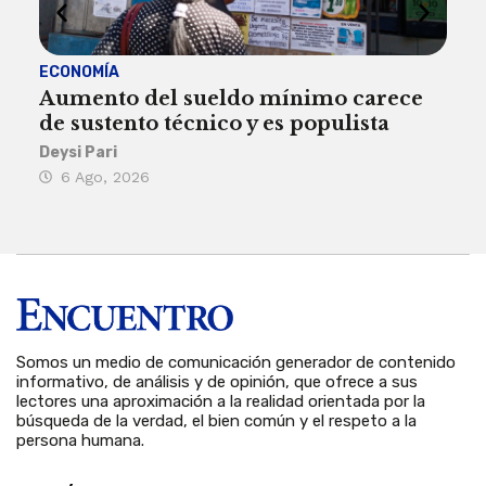
ECONOMÍA
ACT
Aumento del sueldo mínimo carece
¿Sa
de sustento técnico y es populista
sie
his
Deysi Pari
6 Ago, 2026
Rosa
6 
Somos un medio de comunicación generador de contenido
informativo, de análisis y de opinión, que ofrece a sus
lectores una aproximación a la realidad orientada por la
búsqueda de la verdad, el bien común y el respeto a la
persona humana.