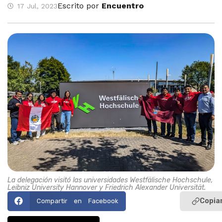
Escrito por
Encuentro
17 Jul, 2023
La delegación visitó las universidades Westfälische Hochschule,
Leibniz University Hannover y Friedrich Alexander Universität.
Copiar
Compartir en Facebook