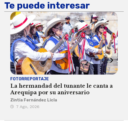
Te puede interesar
FOTORREPORTAJE
FOT
La hermandad del tunante le canta a
Pro
Arequipa por su aniversario
rit
Zintia Fernández Licla
Zint
7 Ago, 2026
3 