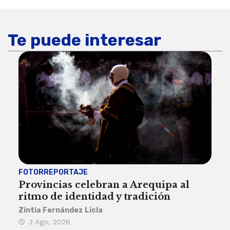
Te puede interesar
FOTORREPORTAJE
FOT
Provincias celebran a Arequipa al
Civ
ritmo de identidad y tradición
des
Zintia Fernández Licla
Zint
3 Ago, 2026
27