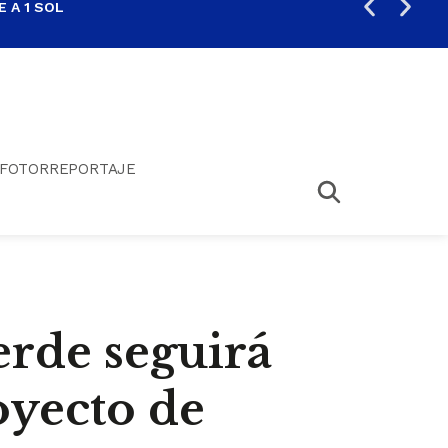
 A 1 SOL
FIL
FOTORREPORTAJE
rde seguirá
oyecto de