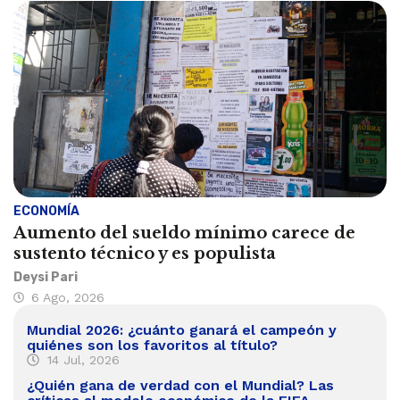
ECONOMÍA
Aumento del sueldo mínimo carece de
sustento técnico y es populista
Deysi Pari
6 Ago, 2026
Mundial 2026: ¿cuánto ganará el campeón y
quiénes son los favoritos al título?
14 Jul, 2026
¿Quién gana de verdad con el Mundial? Las