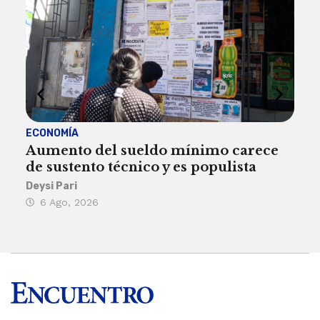
ECONOMÍA
ACT
Aumento del sueldo mínimo carece
¿Sa
de sustento técnico y es populista
sie
his
Deysi Pari
6 Ago, 2026
Rosa
6 