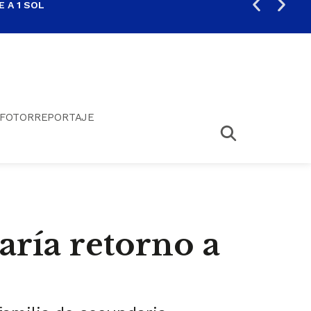
 A 1 SOL
FIL
FOTORREPORTAJE
aría retorno a