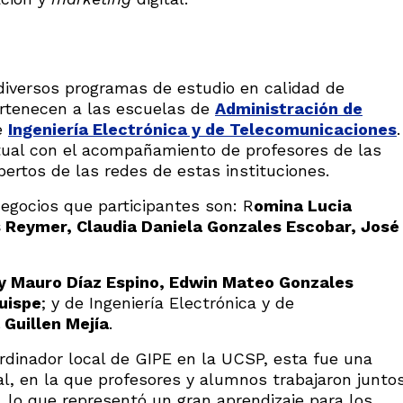
diversos programas de estudio en calidad de
ertenecen a las escuelas de
Administración de
e
Ingeniería Electrónica y de Telecomunicaciones
.
rtual con el acompañamiento de profesores de las
pertos de las redes de estas instituciones.
egocios que participantes son: R
omina Lucia
s Reymer, Claudia Daniela Gonzales Escobar, José
y Mauro Díaz Espino, Edwin Mateo Gonzales
uispe
; y de Ingeniería Electrónica y de
Guillen Mejía
.
ordinador local de GIPE en la UCSP, esta fue una
al, en la que profesores y alumnos trabajaron junto
, lo que representó un gran aprendizaje para los