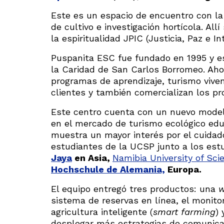
Este es un espacio de encuentro con l
de cultivo e investigación hortícola. All
la espiritualidad JPIC (Justicia, Paz e In
Puspanita ESC fue fundado en 1995 y e
la Caridad de San Carlos Borromeo. Aho
programas de aprendizaje, turismo viven
clientes y también comercializan los pr
Este centro cuenta con un nuevo modelo
en el mercado de turismo ecológico educ
muestra un mayor interés por el cuidado
estudiantes de la UCSP junto a los est
Jaya
en Asia,
Namibia University of Sc
Hochschule de Alemania,
Europa.
El equipo entregó tres productos: una
sistema de reservas en línea, el monito
agricultura inteligente (
smart farming
)
desplegar más estrategias de comunic