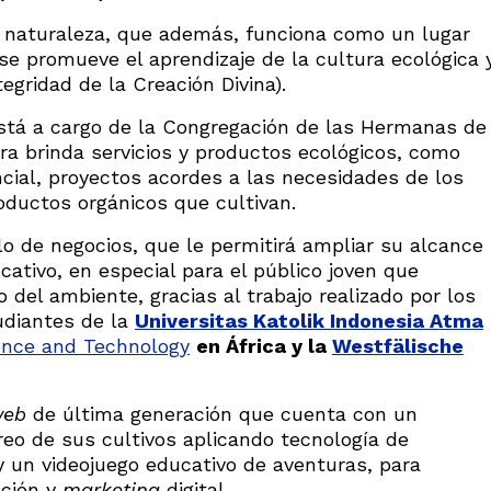
a naturaleza, que además, funciona como un lugar
í se promueve el aprendizaje de la cultura ecológica 
tegridad de la Creación Divina).
stá a cargo de la Congregación de las Hermanas de
ra brinda servicios y productos ecológicos, como
cial, proyectos acordes a las necesidades de los
oductos orgánicos que cultivan.
 de negocios, que le permitirá ampliar su alcance
ativo, en especial para el público joven que
 del ambiente, gracias al trabajo realizado por los
udiantes de la
Universitas Katolik Indonesia Atma
ience and Technology
en África y la
Westfälische
web
de última generación que cuenta con un
reo de sus cultivos aplicando tecnología de
 y un videojuego educativo de aventuras, para
ación y
marketing
digital.