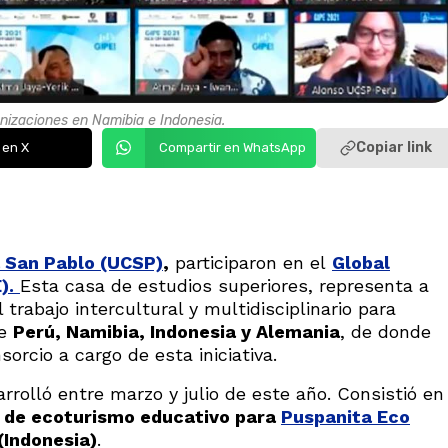
anizaciones en Namibia e Indonesia.
Copiar link
 en X
Compartir en WhatsApp
a San Pablo (UCSP)
,
participaron en el
Global
).
Esta casa de estudios superiores, representa a
rabajo intercultural y multidisciplinario para
de
Perú, Namibia, Indonesia y Alemania
, de donde
orcio a cargo de esta iniciativa.
rrolló entre marzo y julio de este año. Consistió en
l de ecoturismo educativo para
Puspanita Eco
(Indonesia)
.