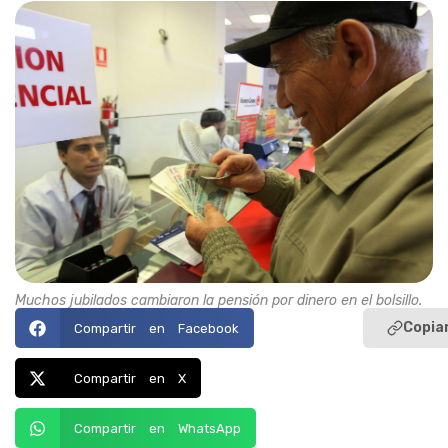
Muchos jubilados cambiaron la pensión por dinero en el bolsillo.
Copiar
Compartir en Facebook
Compartir en X
Compartir en WhatsApp