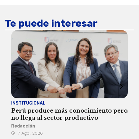
Te puede interesar
INSTITUCIONAL
ECO
Perú produce más conocimiento pero
Aum
no llega al sector productivo
de 
Redacción
Deys
7 Ago, 2026
6 