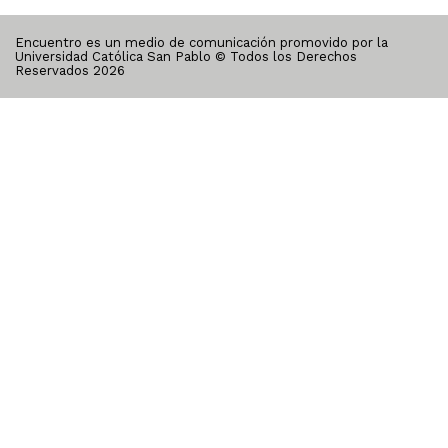
Encuentro es un medio de comunicación promovido por la
Universidad Católica San Pablo © Todos los Derechos
Reservados
2026