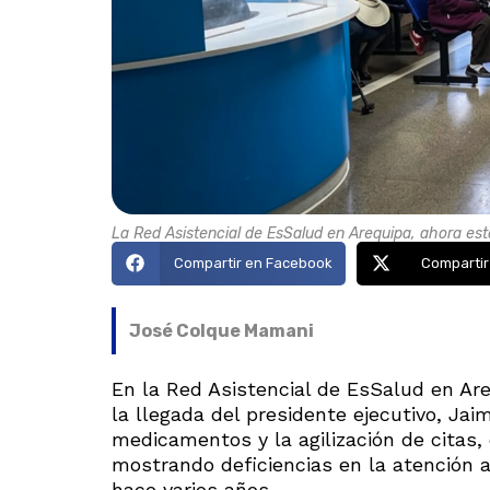
La Red Asistencial de EsSalud en Arequipa, ahora esta
Compartir en Facebook
Compartir
José Colque Mamani
En la Red Asistencial de EsSalud en Ar
la llegada del presidente ejecutivo, Ja
medicamentos y la agilización de citas, 
mostrando deficiencias en la atención 
hace varios años.