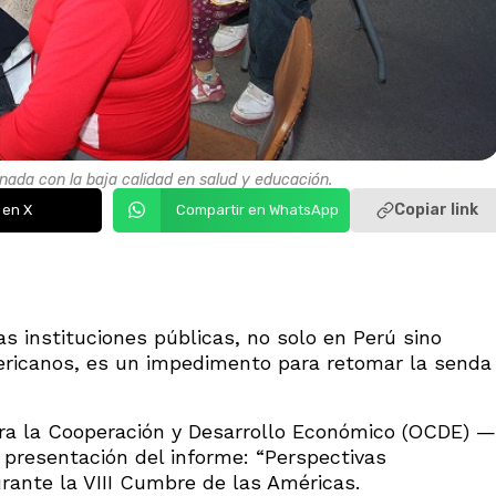
onada con la baja calidad en salud y educación.
Copiar link
 en X
Compartir en WhatsApp
as instituciones públicas, no solo en Perú sino
ericanos, es un impedimento para retomar la senda
ara la Cooperación y Desarrollo Económico (OCDE) —
 presentación del informe: “Perspectivas
rante la VIII Cumbre de las Américas.