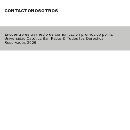
CONTACTO
NOSOTROS
Encuentro es un medio de comunicación promovido por la
Universidad Católica San Pablo © Todos los Derechos
Reservados
2026