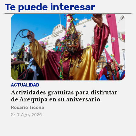
Te puede interesar
ACTUALIDAD
INST
Actividades gratuitas para disfrutar
Per
de Arequipa en su aniversario
no 
Rosario Ticona
Reda
7 Ago, 2026
7 