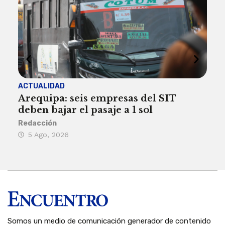
ACTUALIDAD
INST
Arequipa: seis empresas del SIT
FIL
deben bajar el pasaje a 1 sol
a A
Redacción
Reda
5 Ago, 2026
5 
Somos un medio de comunicación generador de contenido