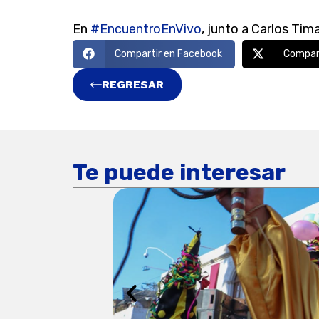
En
#EncuentroEnVivo
, junto a Carlos Tim
Compartir en Facebook
Compart
REGRESAR
Te puede interesar