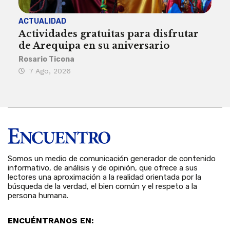
ACTUALIDAD
INST
Actividades gratuitas para disfrutar
Per
de Arequipa en su aniversario
no 
Rosario Ticona
Reda
7 Ago, 2026
7 
Somos un medio de comunicación generador de contenido
informativo, de análisis y de opinión, que ofrece a sus
lectores una aproximación a la realidad orientada por la
búsqueda de la verdad, el bien común y el respeto a la
persona humana.
ENCUÉNTRANOS EN: