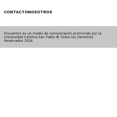
CONTACTO
NOSOTROS
Encuentro es un medio de comunicación promovido por la
Universidad Católica San Pablo © Todos los Derechos
Reservados
2026