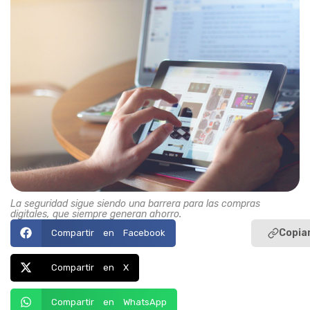
La seguridad sigue siendo una barrera para las compras
digitales, que siempre generan ahorro.
Copiar
Compartir en Facebook
Compartir en X
Compartir en WhatsApp