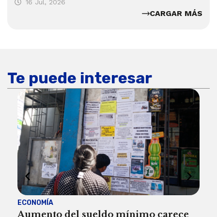
16 Jul, 2026
CARGAR MÁS
Te puede interesar
ECONOMÍA
ACT
Aumento del sueldo mínimo carece
¿Sa